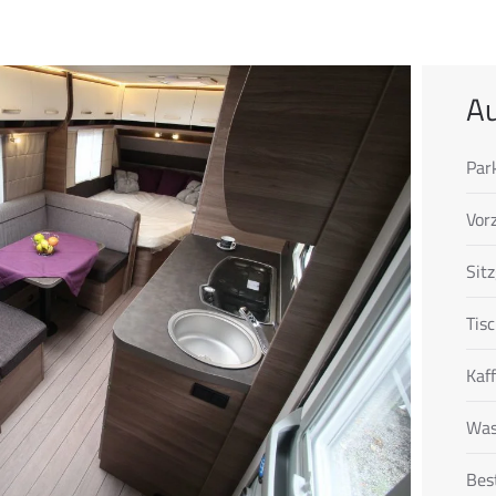
Au
Par
Vorz
Sit
Tis
Kaf
Was
Bes