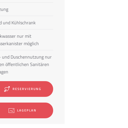
zung
d und Kühlschrank
nkwasser nur mit
serkanister möglich
 und Duschennutzung nur
den öffentlichen Sanitären
agen
RESERVIERUNG
LAGEPLAN