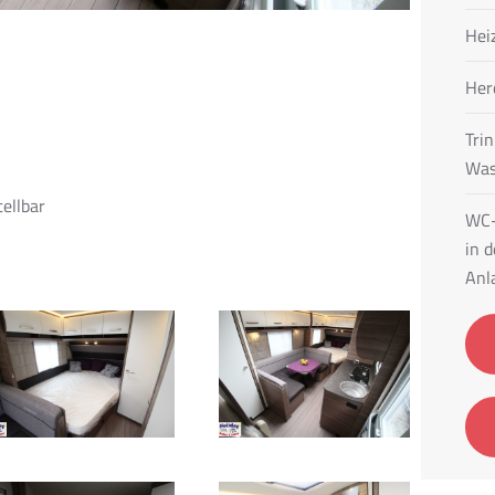
Hei
Her
Tri
Was
tellbar
WC-
in 
Anl