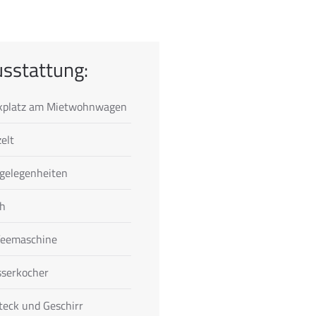
sstattung:
kplatz am Mietwohnwagen
elt
zgelegenheiten
ch
feemaschine
serkocher
teck und Geschirr