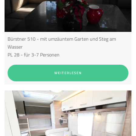
Bürstner 510
- mit umzäuntem Garten und Steg am
Wasser
PL 28 - für 3-7 Personen
WEITERLESEN