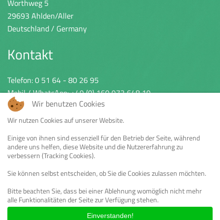
Worthweg 5
29693 Ahlden/Aller
Deutschland / Germany
Kontakt
Telefon:
0 51 64 - 80 26 95
Mobil / WhatsApp:
+49 (0) 160 973 648 19
Wir benutzen Cookies
eMail: urlaub@campingplatz-ahlden.de
Wir nutzen Cookies auf unserer Website.
Einige von ihnen sind essenziell für den Betrieb der Seite, während
andere uns helfen, diese Website und die Nutzererfahrung zu
verbessern (Tracking Cookies).
KONTAKT
IMPRESSUM
DATENSCHUTZ
Sie können selbst entscheiden, ob Sie die Cookies zulassen möchten.
ANFRAGE
Bitte beachten Sie, dass bei einer Ablehnung womöglich nicht mehr
alle Funktionalitäten der Seite zur Verfügung stehen.
HOME
MIETWOHNWAGEN
Einverstanden!